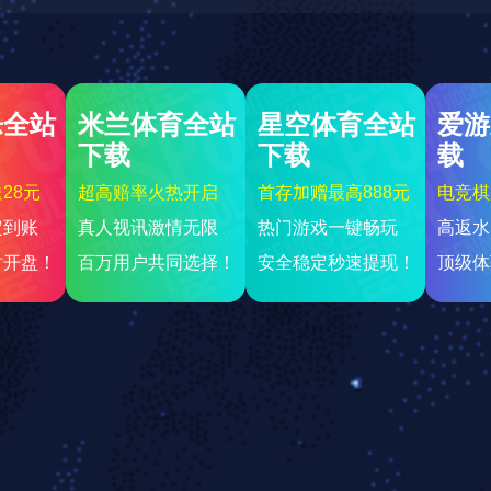
尽管他们在某些比赛中表现出色，特别是在利拉德和麦科伦联手
得开拓者需更加注重防守策略以应对即将到来的关键比赛。
互较劲。快船希望巩固其领先地位，而开拓者则渴望扭转颓势，
恰恰为比赛增添了更多看点。
响力的球员之一。他不仅能有效得分，还能在关键时刻挺身而出
队贡献了大量分数。同时，他也成为了防守端的重要人物，对利
作为侧翼进攻的重要角色，在场上的灵活跑动和精准投篮给对手造
莱昂纳德之间默契配合，让快船在进攻端显得更加多元化。
要的得分手。他无论是在外线投射还是突破上都具备极高威胁。
麦科伦等人站出来共同分担得分压力，以减轻自己的负担。否则