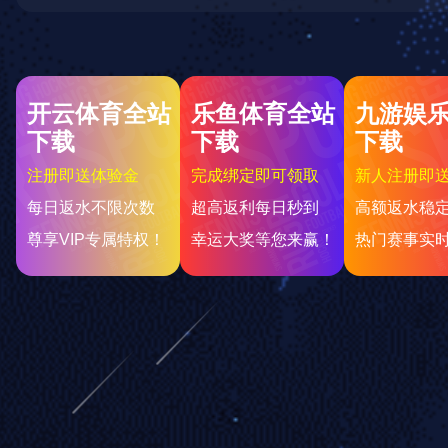
相比之下，开拓者队则经历了一些波动。
快船的较量中，这种短板被充分利用，使
整体来看，两支球队在心理层面上也是相
场心理与实力双重考验。而这种紧张氛围
2、球员表现突出
在快船阵中，莱昂纳德无疑是球队最具影
决中，他都发挥出了超预期的水平，为团
另一位值得关注的球员是保罗·乔治。他
进攻任务，为其他队友创造机会。乔治与
对于开拓者而言，利拉德依然是他们最主
有更好的发挥，同时需要其他角色球员如