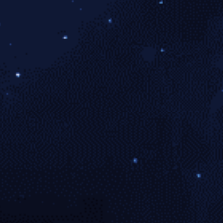
上一篇：
希勒评选英超30轮最佳阵容B费卡…
相关推荐文章
国字号青年队迎来丰收季节为
近年来，中国足球青训体系的建设取
2026-07-11
湖人夏季联赛教练称克里斯马
在2023年湖人夏季联赛中，教练对
2026-07-20
费拉拉称迪马尔科为世界最佳