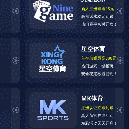
首页
/
体育热讯
。快船队凭借强大的阵容和战术多样性，在这
赛席位的关键战役。本文将从球队现状、球
昂纳德和乔治的健康状态直接影响着全队的
维持住比赛节奏，从而取得胜利。