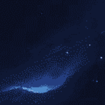
势，则可能重燃信心，为进入季后赛奠定
总之，这一切都将取决于各自表现如何，
拭目以待！
总结：
综上所述，本场即将进行的洛杉矶快船与
其独特意义，而这一对决必然会吸引众多
希望经过此次较量，无论结果如何，都能
待，我们相信精彩仍将在继续！