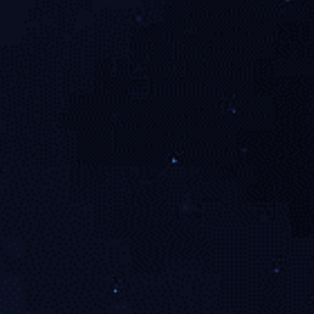
下一篇：
尤文图斯密切关注热那亚小将埃卡