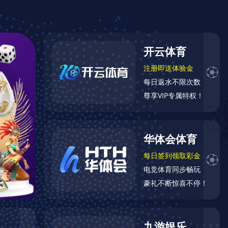
注册入口
球体育赛事与数据服务
据内容， 支持
APP下载
与
网页使用
，
态，掌握比赛节奏。