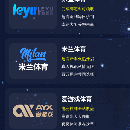
快船与开拓者赛季对决战绩为2
2026-05-24 16:58
70 次阅读
在2023年NBA赛季中，洛杉矶快船与
轮对抗中占据了一定优势。然而，随着赛
员表现、战术分析以及未来展望四个方面
1、球队现状分析
目前，快船队在本赛季中表现相对稳定，
整体表现。他们不仅是得分机器，更是防