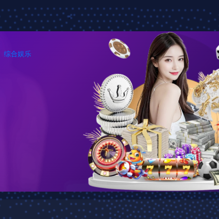
App下载
关于我们
体育热讯
入口
APP与网页版入口｜畅享全
供全面覆盖足球、篮球、电竞等项目的赛事资讯与数
比赛，聚焦热门体育内容， 助您轻松获取赛事动
手机App
网页版