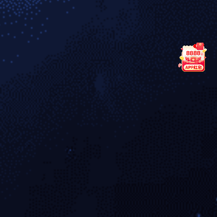
次较量。
实现自己的目标，对未来充满期待，让我们
来发展方向。在这个阶段，每一场比赛都有
篮球的人来说，这就是一种享受，一种期