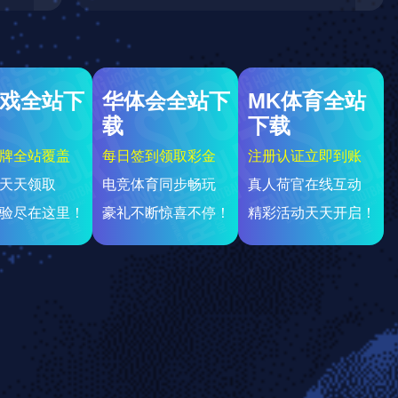
进攻时，却也暴露了防守不稳的问题。在与
因此这场倒数第二场关键卡位战无疑将是一
带领球队走向胜利。在与开拓者的前两场对
拉德等人的限制起到了至关重要的作用。
成了巨大压力。此外，他还能够承担起组织
然而，在面对快船这样的强敌时，他必须要
，将很难撼动已形成优势的快船。