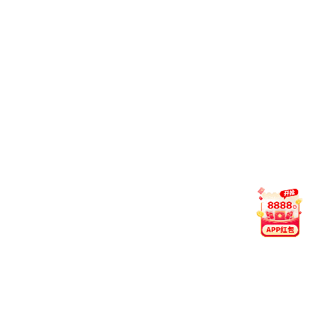
总之，“孔帕尼称穆시아拉已接近巅峰状态 暂不担任世
界杯评论员”的新闻不仅反映了当今足球界对年轻人才
日益增加的重视，也彰显了前辈带领后辈持续向上的
精神追求。在鼓励与期待中，相信未来会涌现出更多
令人瞩目的新星，为世界足球注入新的活力。
最后，我们祝愿每位青年才俊都能够勇敢追梦，无畏
挑战，同时希望业内人士能够持续关注并支持这些潜
力无限的新秀，共同推动中国乃至全球足球事业的发
展！
上一篇：