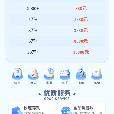
教练和球迷们的认可。
在比赛中，穆西亚拉不仅具备出色的进攻能力，还能
有效地为球队提供组织支持。他能够在不同的位置上
发挥作用，这种多面性使得他成为球队战术体系中不
可或缺的一部分。在与顶级球员同场竞技时，他也表
现出了非凡的心理素质和应变能力。
随着比赛经验的不断积累，穆西亚拉逐渐适应高强度
比赛带来的压力。他在德甲和欧洲赛场上的表现愈加
稳定，不仅帮助球队取得佳绩，也为自己的职业生涯
奠定了坚实基础。因此，在孔帕尼看来，他已接近个
人巅峰状态，并有潜力进一步提升。
2、孔帕尼的评价意义
作为曾经的世界级后卫兼优秀教练，孔帕尼对年轻球