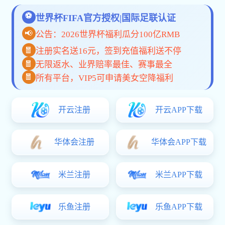
手机App
网页版
孔帕尼称穆西亚拉已接近巅峰状态
暂不担任世界杯评论员
2026-05-31 23:06
88 次阅读
首页
/
体育热讯
在足球界，球员的成长与教练的评价往往密切相关。