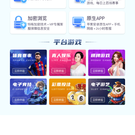
言，这张照片仿佛打开了一扇通往过去的大门，让人
们重新回想起那些年他们所经历过的重要比赛，以及
那些令人激动不已的时刻。
无论是在安菲尔德还是老特拉福德，两位巨星都曾是
场上的主角，他们用自己的表现书写了一段段传奇故
事。每当人们看到这张照片，无不被其中蕴含的岁月
积淀所打动，那些激情四溢、汗水挥洒于绿茵场上的
画面再次浮现在眼前。
此外，这张合照还象征着一种传承精神，无论是在俱
乐部内部还是整个足球界，都有着对年轻一代球员榜
样力量的渴望。在这样的背景下，达格利什和弗格森
共同分享这一时刻，也让后辈们看到了坚持与努力终
将得到认可的重要性。