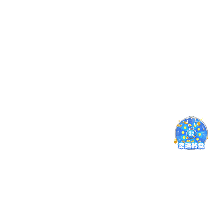
然而，社交媒体也使得每一个瞬间都可能被无限放
大。一旦发布，就会受到全世界范围内各类评论者和
分析师的评价。因此，对于运动员来说，在此环境下
分享个人生活或工作动态，需要更加谨慎，以免引发
不必要的话题争议。
4、球迷反响热烈
达格利什分享与弗格森同框合照后，引发了大量网友
评论，一时间社交平台上充满了对于这张图片及其背
后故事的讨论。有不少网友表达了自己心中的敬佩之
情，并纷纷回忆起二人在自己记忆中的精彩瞬间。他
们认为，这样的一幕实属难得，是当今足坛应该学习
并践行的一种精神。
而一些老球迷更是在评论区留下对往昔岁月深切怀念