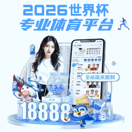
注册入口
开元ky88官网登录入口
APP与
网页版入口｜畅享全球体育赛
事与数据服务
欢迎访问
开元ky88官网登录入口
，提供全面覆
盖足球、篮球、电竞等项目的赛事资讯与数据内
容， 支持
APP下载
与
网页使用
，每日同步更新
千场比赛，聚焦热门体育内容， 助您轻松获取
赛事动态，掌握比赛节奏。