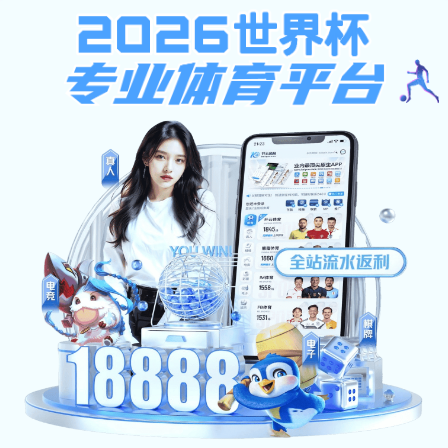
注册入口
开元ky88官网登录入口
APP与
网页版入口｜畅享全球体育赛
事与数据服务
欢迎访问
开元ky88官网登录入口
，提供全面覆
盖足球、篮球、电竞等项目的赛事资讯与数据内
容， 支持
APP下载
与
网页使用
，每日同步更新
千场比赛，聚焦热门体育内容， 助您轻松获取
赛事动态，掌握比赛节奏。