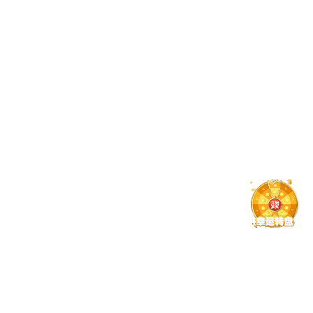
种长远规划将帮助米兰实现更高目标。
然而，也有部分声音对此持谨慎态度。一些评论认
为，在当前足球圈竞争日益加剧的大环境下，仅依靠
个别明星球员并不足以保证成功。如何围绕核心球员
建立完整而强大的阵容，是接下来管理层需要面对的
重要挑战。
4、未来发展展望
随着与普利西奇续约事宜逐步落实，AC米兰也需明确
未来的发展战略。在接下来的赛季中，不仅要充分利
用他的个人能力，还需要结合其他优秀人才，共同形
成一个协同作战的整体，以提高球队综合实力。
此外，对于俱乐部而言，加强青训系统也是未来发展