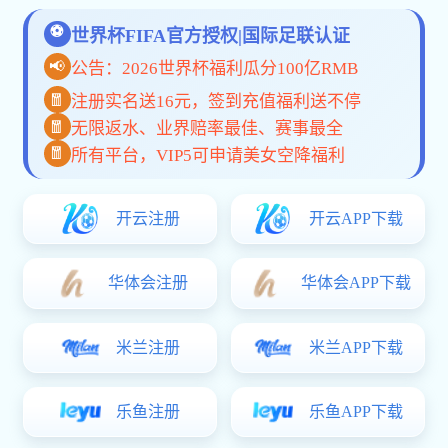
手机App
网页版
米兰计划与普利西奇续约至2031年
薪水有所提升
2026-05-26 21:36
83 次阅读
首页
/
体育热讯
随着意甲球队AC米兰在转会市场上的动态变化，普利