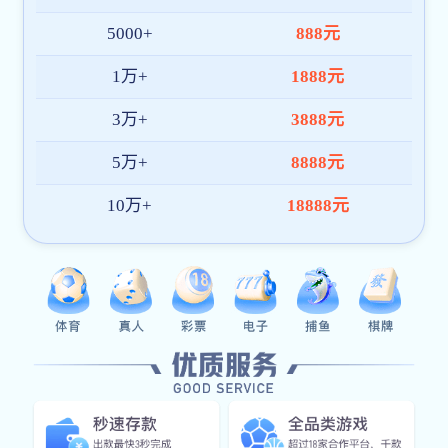
为队友送上助攻。作为一名速度快且技术细腻的边
锋，普利西奇已经成为球队进攻体系中不可或缺的一
部分。
除了在比赛中的直接贡献外，普利西奇还具备良好的
战术意识和团队配合能力。他能够快速适应不同战术
要求，并且积极参与防守，为球队带来更多平衡。此
外，他与其他攻击球员之间默契度逐渐提升，使得米
兰在进攻时更加多样化。
因此，米兰管理层认为，与普利西奇续约不仅可以稳
定球队阵容，而且有助于进一步提升整体竞争力。这
样的决策将使他继续发挥关键作用，同时为年轻球员
树立榜样，引导他们成长。
2、续约背后的经济考量